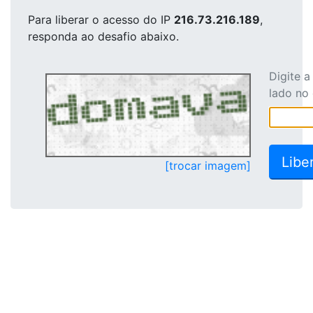
Para liberar o acesso
do IP
216.73.216.189
,
responda ao desafio abaixo.
Digite 
lado no
[trocar imagem]